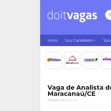
Início
Sou Candidato
Sou
Vaga de Analista 
Maracanaú/CE
30.9.24