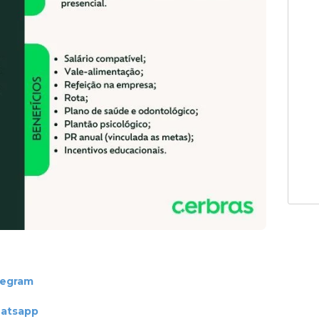
legram
hatsapp