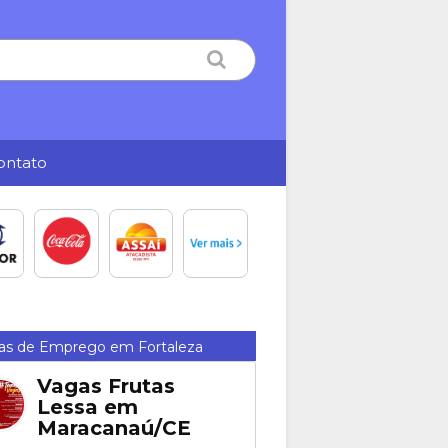
ontato
as de Emprego em Fortaleza
Vagas Frutas
Lessa em
Maracanaú/CE