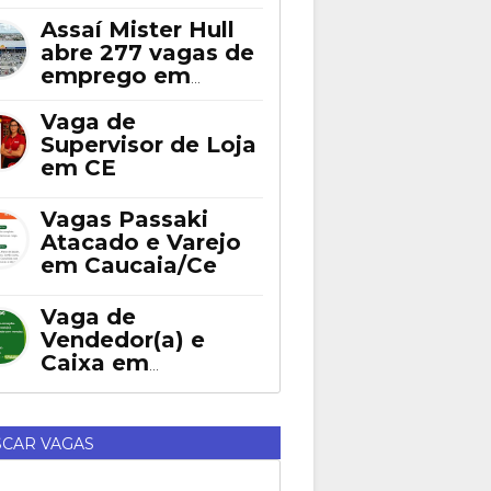
Assaí Mister Hull
abre 277 vagas de
emprego em
Fortaleza
Vaga de
Supervisor de Loja
em CE
Vagas Passaki
Atacado e Varejo
em Caucaia/Ce
Vaga de
Vendedor(a) e
Caixa em
Eusébio
CAR VAGAS