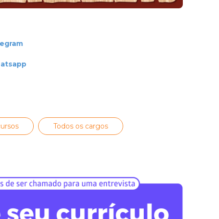
legram
hatsapp
ursos
Todos os cargos