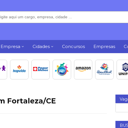
 Empresa
Cidades
Concursos
Empresas
C
m Fortaleza/CE
Vag
BUS