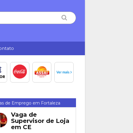
ontato
as de Emprego em Fortaleza
Vaga de
Supervisor de Loja
em CE