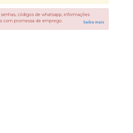
 senhas, códigos de whatsapp, informações
sos com promessa de emprego.
Saiba mais