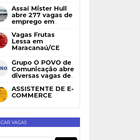
Assaí Mister Hull
abre 277 vagas de
emprego em
Fortaleza
Vagas Frutas
Lessa em
Maracanaú/CE
Grupo O POVO de
Comunicação abre
diversas vagas de
emprego em
Fortaleza
ASSISTENTE DE E-
COMMERCE
CAR VAGAS