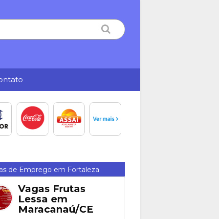
ontato
as de Emprego em Fortaleza
Vagas Frutas
Lessa em
Maracanaú/CE