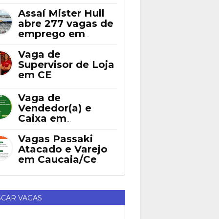
Assaí Mister Hull
abre 277 vagas de
emprego em
Fortaleza
Vaga de
Supervisor de Loja
em CE
Vaga de
Vendedor(a) e
Caixa em
Eusébio
Vagas Passaki
Atacado e Varejo
em Caucaia/Ce
CAR VAGAS