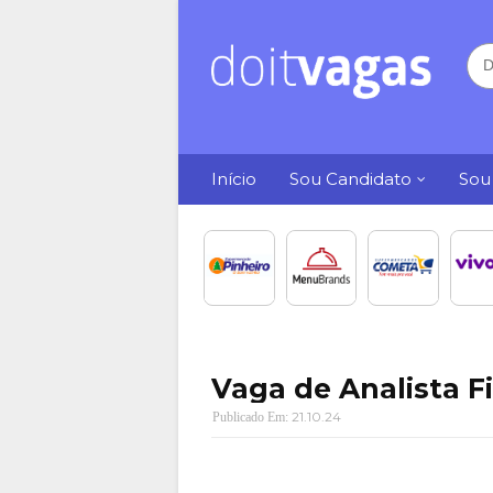
Início
Sou Candidato
Sou
Vaga de Analista F
21.10.24