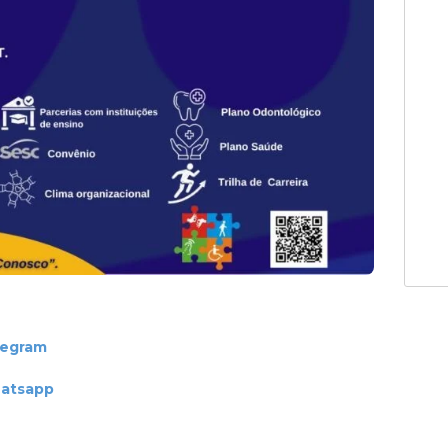
legram
hatsapp