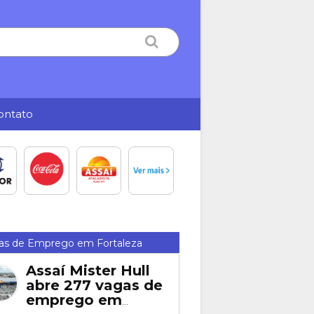
ontato
as de Emprego em Fortaleza
Assaí Mister Hull
abre 277 vagas de
emprego em