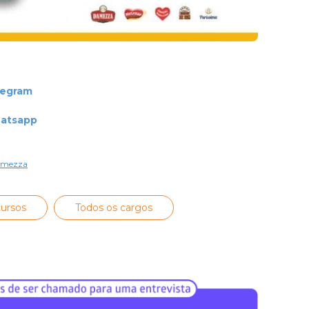
legram
hatsapp
amezza
ursos
Todos os cargos