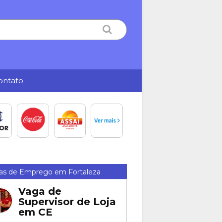
ontato
as de Emprego em Fortaleza
Vaga de
Supervisor de Loja
em CE