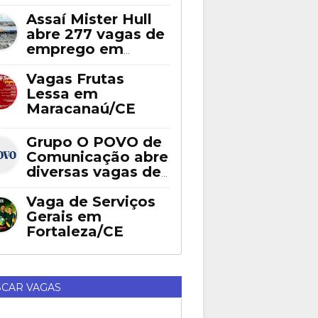
Assaí Mister Hull
abre 277 vagas de
emprego em
Fortaleza
Vagas Frutas
Lessa em
Maracanaú/CE
Grupo O POVO de
Comunicação abre
diversas vagas de
emprego em
Fortaleza
Vaga de Serviços
Gerais em
Fortaleza/CE
CAR VAGAS