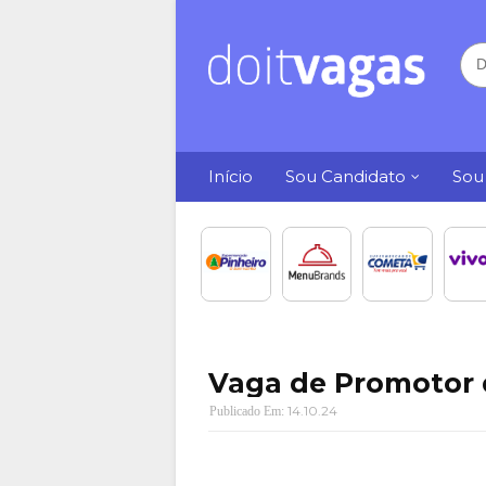
Início
Sou Candidato
Sou
Vaga de Promotor 
14.10.24