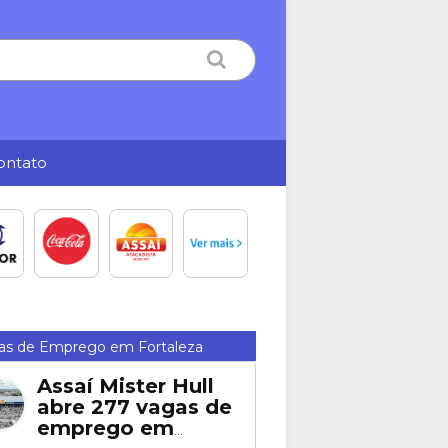
ontato
as de Emprego em Fortaleza
Assaí Mister Hull
abre 277 vagas de
emprego em