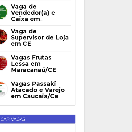
Fortaleza
Vaga de
Vendedor(a) e
Caixa em
Eusébio
Vaga de
Supervisor de Loja
em CE
Vagas Frutas
Lessa em
Maracanaú/CE
Vagas Passaki
Atacado e Varejo
em Caucaia/Ce
CAR VAGAS