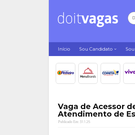
Início
Sou Candidato
Sou
Vaga de Acessor d
Atendimento de Esc
31.1.25