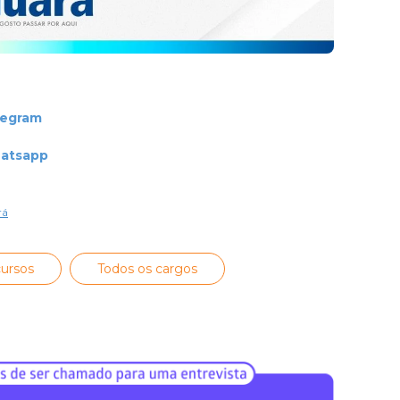
legram
hatsapp
rá
ursos
Todos os cargos