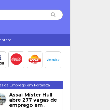
ontato
as de Emprego em Fortaleza
Assaí Mister Hull
abre 277 vagas de
emprego em