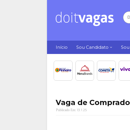
Início
Sou Candidato
Sou
Vaga de Comprador
13.1.25