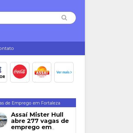
ontato
as de Emprego em Fortaleza
Assaí Mister Hull
abre 277 vagas de
emprego em