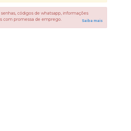
 senhas, códigos de whatsapp, informações
sos com promessa de emprego.
Saiba mais