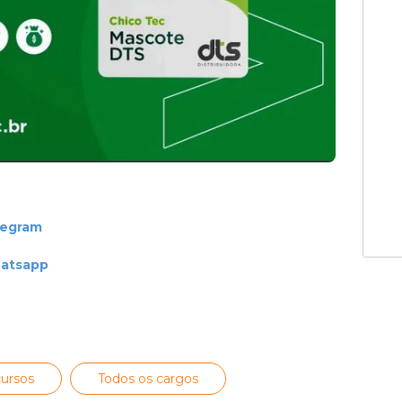
legram
hatsapp
ursos
Todos os cargos