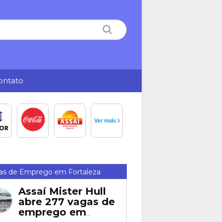
ontato
as de Emprego em Fortaleza
Assaí Mister Hull
abre 277 vagas de
emprego em