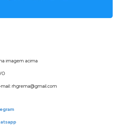
a na imagem acima
VO
 e-mail: rhgrema@gmail.com
legram
hatsapp