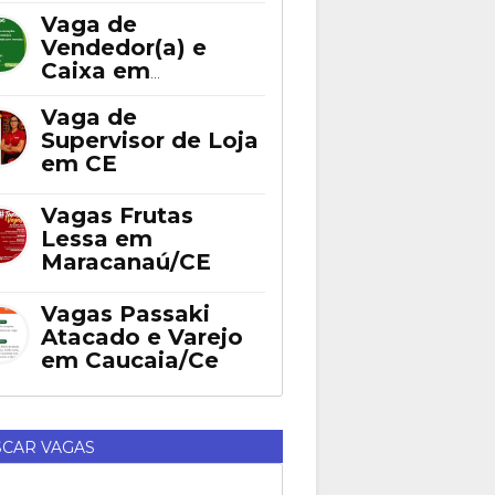
Fortaleza
Vaga de
Vendedor(a) e
Caixa em
Eusébio
Vaga de
Supervisor de Loja
em CE
Vagas Frutas
Lessa em
Maracanaú/CE
Vagas Passaki
Atacado e Varejo
em Caucaia/Ce
CAR VAGAS