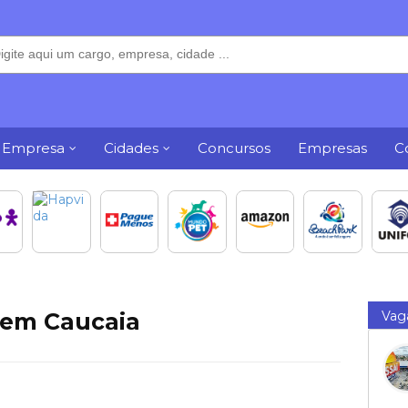
 Empresa
Cidades
Concursos
Empresas
C
 em Caucaia
Vag