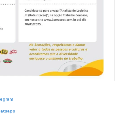
legram
hatsapp