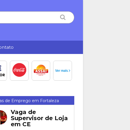
ontato
as de Emprego em Fortaleza
Vaga de
Supervisor de Loja
em CE