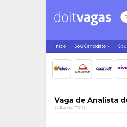
Início
Sou Candidato
Sou
Vaga de Analista d
17.3.25