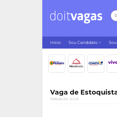
Início
Sou Candidato
Sou
Vaga de Estoquist
21.5.25