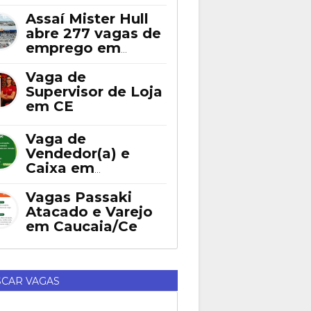
Assaí Mister Hull
abre 277 vagas de
emprego em
Fortaleza
Vaga de
Supervisor de Loja
em CE
Vaga de
Vendedor(a) e
Caixa em
Eusébio
Vagas Passaki
Atacado e Varejo
em Caucaia/Ce
CAR VAGAS