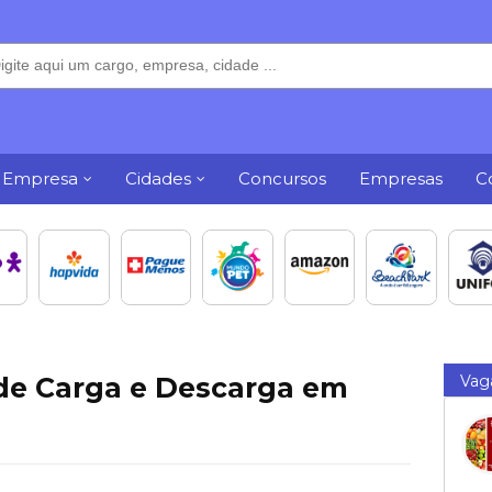
 Empresa
Cidades
Concursos
Empresas
C
de Carga e Descarga em
Vag