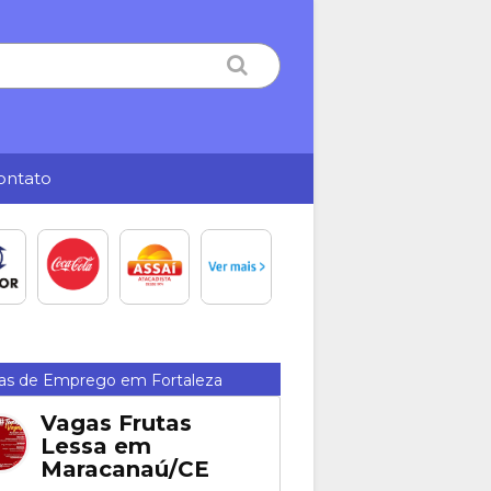
ontato
as de Emprego em Fortaleza
Vagas Frutas
Lessa em
Maracanaú/CE