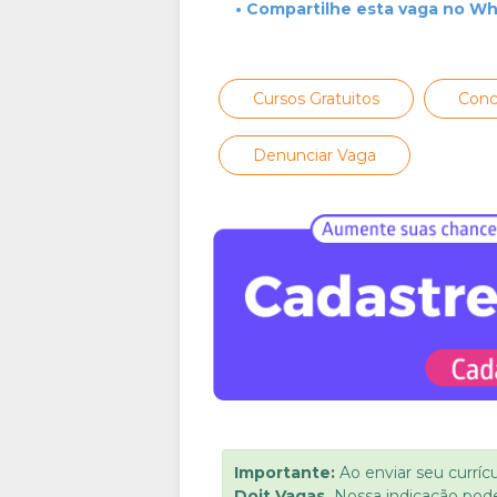
• Compartilhe esta vaga no W
Cursos Gratuitos
Conc
Denunciar Vaga
Importante:
Ao enviar seu curríc
Doit Vagas.
Nossa indicação pod