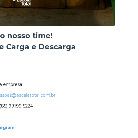
o nosso time!
e Carga e Descarga
na empresa
ssoas@escalatotal.com.br
(85) 99199-5224
legram