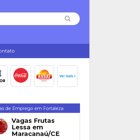
ontato
as de Emprego em Fortaleza
Vagas Frutas
Lessa em
Maracanaú/CE