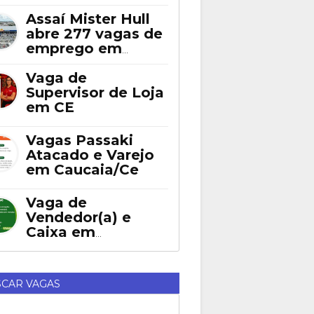
Assaí Mister Hull
abre 277 vagas de
emprego em
Fortaleza
Vaga de
Supervisor de Loja
em CE
Vagas Passaki
Atacado e Varejo
em Caucaia/Ce
Vaga de
Vendedor(a) e
Caixa em
Eusébio
CAR VAGAS