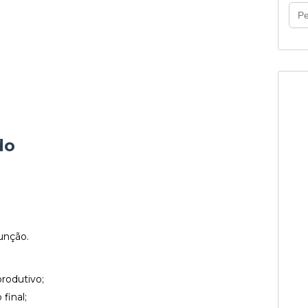
do
função.
produtivo;
final;