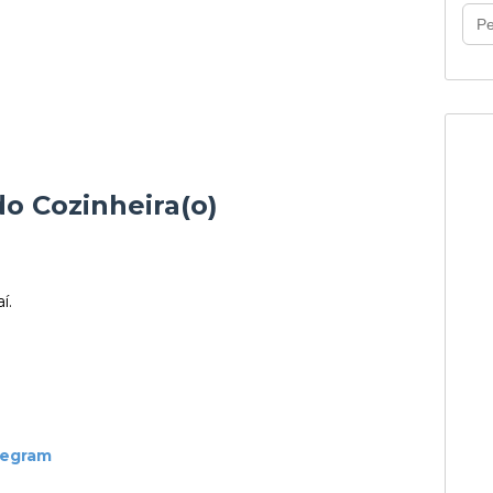
o Cozinheira(o)
í.
legram