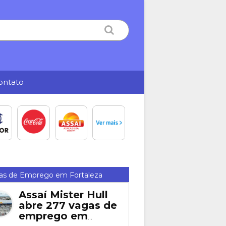
ontato
as de Emprego em Fortaleza
Assaí Mister Hull
abre 277 vagas de
emprego em