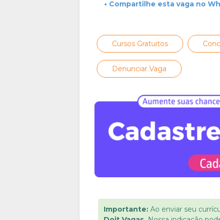
• Compartilhe esta vaga no W
Cursos Gratuitos
Conc
Denunciar Vaga
Importante:
Ao enviar seu curríc
Doit Vagas.
Nossa indicação pod