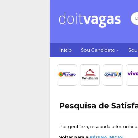
Início
Sou Candidato
Sou
Pesquisa de Satisfa
Por gentileza, responda o formulári
Voltar para a
PÁGINA INICIAL