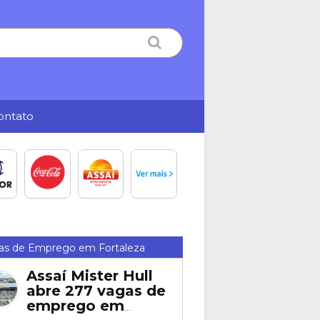
ontato
as de Emprego em Fortaleza
Assaí Mister Hull
abre 277 vagas de
emprego em