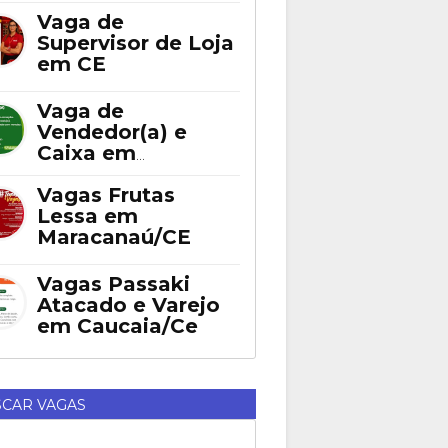
Fortaleza
Vaga de
Supervisor de Loja
em CE
Vaga de
Vendedor(a) e
Caixa em
Eusébio
Vagas Frutas
Lessa em
Maracanaú/CE
Vagas Passaki
Atacado e Varejo
em Caucaia/Ce
CAR VAGAS